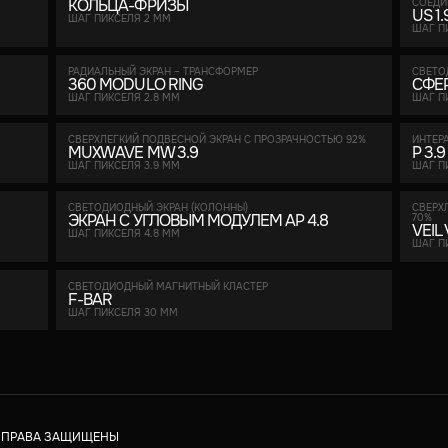
КОЛЬЦА-ФРИЗЫ
СОЕДИ
US 1.
ШАГ ПИКСЕЛЯ 2 ММ
ШАГ П
РАДИАЛЬНЫЙ ЭКРАН – ТРАНСФОРМЕР
СВЕТО
360 MODULO RING
СФЕ
ШАГ ПИКСЕЛЯ 2.8 ММ
ШАГ П
СВЕРХЛЕГКИЙ ПОДВЕСНОЙ ЭКРАН С ПРОЗРАЧНОСТЬЮ 92%
ИНТЕР
MUXWAVE MW 3.9
P 3.9
ШАГ ПИКСЕЛЯ 3.9 ММ
ШАГ П
СВЕТОДИОДНЫЙ ЭКРАН (КОЛОННЫ)
CВЕРХ
ЭКРАН С УГЛОВЫМ МОДУЛЕМ AP 4.8
70%
VEIL
ШАГ ПИКСЕЛЯ 4.8 ММ
ШАГ П
CВЕТОДИОДНЫЙ МАГНИТНЫЙ КЛАСТЕР
F-BAR
ШАГ ПИКСЕЛЯ 30 ММ
Е ПРАВА ЗАЩИЩЕНЫ