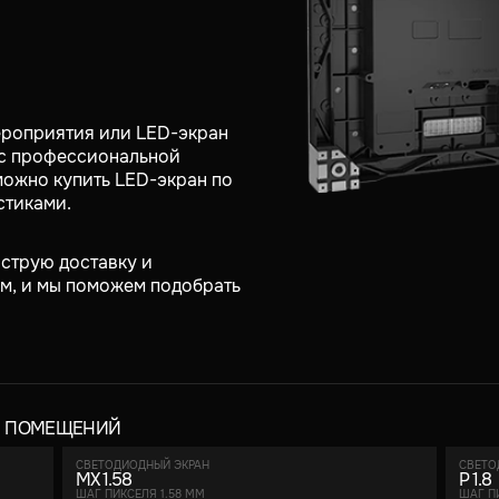
ероприятия или LED-экран
 с профессиональной
можно купить LED-экран по
стиками.
струю доставку и
м, и мы поможем подобрать
Я ПОМЕЩЕНИЙ
СВЕТОДИОДНЫЙ ЭКРАН
СВЕТО
MX 1.58
P 1.8
ШАГ ПИКСЕЛЯ 1.58 ММ
ШАГ П