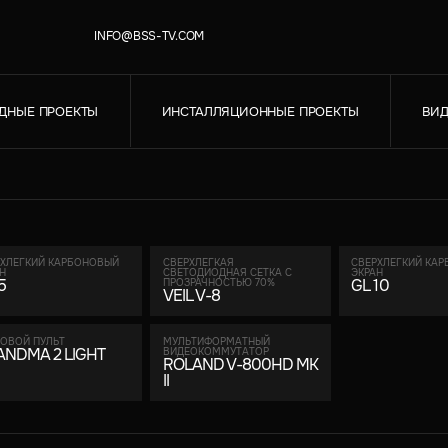
INFO@BSS-TV.COM
ДНЫЕ ПРОЕКТЫ
ИНСТАЛЛЯЦИОННЫЕ ПРОЕКТЫ
ВИД
РХЛЕГКИЙ КАРБОНОВЫЙ
CВЕРХЛЕГКАЯ
СВЕРХЛЕГКИЙ КА
Н
СВЕТОДИОДНАЯ СЕТКА С
ЭКРАН
5
GL 10
ПРОЗРАЧНОСТЬЮ 70%
VEIL V-8
ОВОЙ ПУЛЬТ
МУЛЬТИФОРМАТНЫЙ
ANDMA 2 LIGHT
ВИДЕОКОММУТАТОР
ROLAND V-800HD MK
II