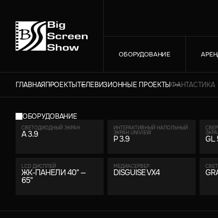
ОБОРУДОВАНИЕ
АРЕН
ГЛАВНАЯ
ПРОЕКТЫ
ТЕЛЕВИЗИОННЫЕ ПРОЕКТЫ
ФАНТАСТИКА
ОБОРУДОВАНИЕ
СВЕТОДИОДНЫЙ ЭКРАН
ИНТЕРАКТИВНЫЙ НАПОЛЬНЫЙ
СВЕ
A 3.9
ЭКРАН UNIVIEW
ЭКРА
P 3.9
GL 
LCD ДИСПЛЕЙ
МЕДИАСЕРВЕР
СВЕТ
ЖК-ПАНЕЛИ 40" —
DISGUISE VX4
GR
65"