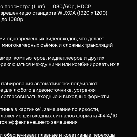
о просмотра (1 шт.) — 1080/60p, HDCP
разрешение до стандарта WUXGA (1920 x 1200)
е до 1080p
ми одновременных видеовходов, что делает
я многокамерных съёмок и сложных трансляций
камер, компьютеров, медиаплееров и других
ереключаться между ними или комбинировать их в
сштабирования автоматически подбирают
е для любого видеоисточника, устраняя
 согласовывать входные и выходные форматы
тинка в картинке", замещение по яркости,
аложение для входных сигналов формата 4:4:4/10
ется эффект внешнего замещения
и обеспечивает плавные и креативные переходы