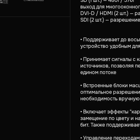
SD (1 шт.) — 480i / 576i
выход для многооконног
DVI-D / HDMI (2 шт.) — 
SDI (2 шт.) — разрешени
• Поддерживает до вось
устройство удобным дл
• Принимает сигналы с 
источников, позволяя п
едином потоке
• Встроенные блоки ма
оптимальное разрешени
необходимость вручную
• Включает эффекты "кар
замещение по цвету и н
бит. Также поддержива
• Управление переходам