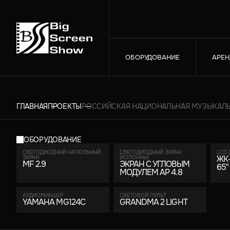
ОБОРУДОВАНИЕ
АРЕН
ГЛАВНАЯ
ПРОЕКТЫ
РОССИЙСКАЯ НАЦИОНАЛЬНАЯ МУЗЫКАЛЬ
ОБОРУДОВАНИЕ
СВЕТОДИОДНЫЙ НАПОЛЬНЫЙ
СВЕТОДИОДНЫЙ ЭКРАН
LCD 
ЖК
ЭКРАН
(КОЛОННЫ)
MF 2.9
ЭКРАН С УГЛОВЫМ
65"
МОДУЛЕМ AP 4.8
АУДИОМИКШЕР
СВЕТОВОЙ ПУЛЬТ
YAMAHA MG124C
GRANDMA 2 LIGHT