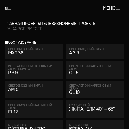
МЕНЮ
ГЛАВНАЯ
ПРОЕКТЫ
ТЕЛЕВИЗИОННЫЕ ПРОЕКТЫ
НУ-КА ВСЕ ВМЕСТЕ
ОБОРУДОВАНИЕ
СВЕТОДИОДНЫЙ ЭКРАН
СВЕТОДИОДНЫЙ ЭКРАН
MX 2.38
A 3.9
ИНТЕРАКТИВНЫЙ НАПОЛЬНЫЙ
СВЕРХЛЕГКИЙ КАРБОНОВЫЙ
ЭКРАН UNIVIEW
ЭКРАН
P 3.9
GL 5
СВЕТОДИОДНЫЙ ЭКРАН
СВЕРХЛЕГКИЙ КАРБОНОВЫЙ
AM 5
ЭКРАН
GL 10
СВЕТОДИОДНЫЙ МАГНИТНЫЙ
LCD ДИСПЛЕЙ
ЖК-ПАНЕЛИ 40" — 65"
ЭКРАН
FL 12
МЕДИАСЕРВЕР
МЕДИАСЕРВЕР
DISGUISE 4X4 PRO
BOREAL V.4