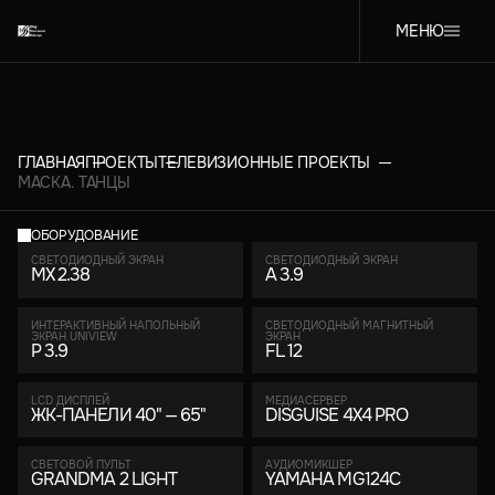
МЕНЮ
ГЛАВНАЯ
ПРОЕКТЫ
ТЕЛЕВИЗИОННЫЕ ПРОЕКТЫ
МАСКА. ТАНЦЫ
ОБОРУДОВАНИЕ
СВЕТОДИОДНЫЙ ЭКРАН
СВЕТОДИОДНЫЙ ЭКРАН
MX 2.38
A 3.9
ИНТЕРАКТИВНЫЙ НАПОЛЬНЫЙ
СВЕТОДИОДНЫЙ МАГНИТНЫЙ
ЭКРАН UNIVIEW
ЭКРАН
P 3.9
FL 12
LCD ДИСПЛЕЙ
МЕДИАСЕРВЕР
ЖК-ПАНЕЛИ 40" — 65"
DISGUISE 4X4 PRO
СВЕТОВОЙ ПУЛЬТ
АУДИОМИКШЕР
GRANDMA 2 LIGHT
YAMAHA MG124C