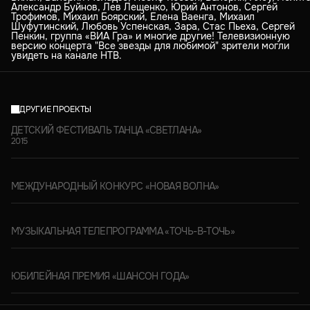
Александр Буйнов, Лев Лещенко, Юрий Антонов, Сергей
Трофимов, Михаил Боярский, Елена Ваенга, Михаил
Шуфутинский, Любовь Успенская, Зара, Стас Пьеха, Сергей
Пенкин, группа «ВИА Гра» и многие другие! Телевизионную
версию концерта "Все звезды для любимой" зрители могли
увидеть на канале НТВ.
ДРУГИЕ ПРОЕКТЫ
ДЕТСКИЙ ФЕСТИВАЛЬ ТАНЦА «СВЕТЛАНА»
2015
МЕЖДУНАРОДНЫЙ КОНКУРС «НОВАЯ ВОЛНА»
МУЗЫКАЛЬНАЯ ТЕЛЕПРОГРАММА «ТОЧЬ-В-ТОЧЬ»
ЮБИЛЕЙНАЯ ПРЕМИЯ «ШАНСОН ГОДА»